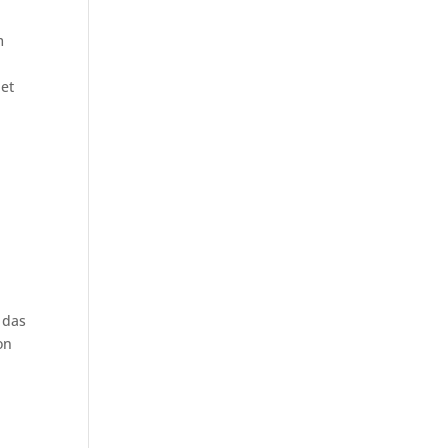
m
det
u
 das
on