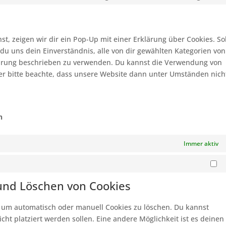
Cons
servi
to
word
servi
googl
t, zeigen wir dir ein Pop-Up mit einer Erklärung über Cookies. S
map
t du uns dein Einverständnis, alle von dir gewählten Kategorien von
klärung beschrieben zu verwenden. Du kannst die Verwendung von
er bitte beachte, dass unsere Website dann unter Umständen nich
n
Immer aktiv
Ma
 und Löschen von Cookies
um automatisch oder manuell Cookies zu löschen. Du kannst
cht platziert werden sollen. Eine andere Möglichkeit ist es deinen