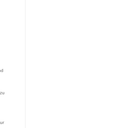
nd
 zu
eur